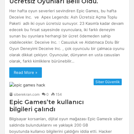
Ücretsiz Oyunları Belli Oldu.
Her hafta oyun severleri sevindiren Epic Games, bu hafta
Deceive Inc. ve Apex Legends: Ash Ücretsiz Açma Toplu
Paketi adlı iki oyun ücretsiz sunuyor. 23 Kasım’a kadar devam
edecek bu fırsat sayesinde oyunculara, iki farklı deneyim
sunan bu oyunlara herhangi bir ücret ödemeden sahip
olabilecekler. Deceive Inc. : Casusluk ve Aldatmaca Dolu Bir
Oyun Deneyimi Deceive Inc. , çok oyunculu bir çalmaca oyunu
olarak dikkat çekiyor. Oyuncular, dünyanın en usta casusları
olarak, farklı kimliklere bürünebilir…
Read More »
Siber Güvenlik
siberekran.com
0
154
Epic Games’te kullanıcı
bilgileri çalındı
Bilgisayar korsanları, dijital oyun mağazası Epic Games’e siber
saldırıda bulunduklarını ve yaklaşık 200 GB
boyutunda kullanıcı bilgilerini çaldığını iddia etti. Hacker