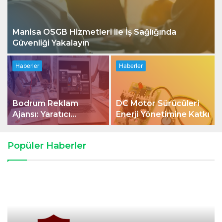
Manisa OSGB Hizmetleri ile İş Sağlığında
Güvenliği Yakalayın
Haberler
Haberler
Bodrum Reklam
DC Motor Sürücüleri
Ajansı: Yaratıcı
Enerji Yönetimine Katkı
Çözümler Sizi Bekliyor
Popüler Haberler