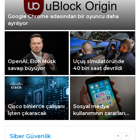
Google Chrome adasından bir oyuncu daha
ayrılıyor
OpenAI, Elon Musk
Uçuş simülatöründe
savaşı büyüyor
40 bin saat devrildi
Cisco binlerce çalışanı
Sosyal medya
işten çıkaracak
kullanımının zararları
ve faydaları nelerdir?
Siber Güvenlik