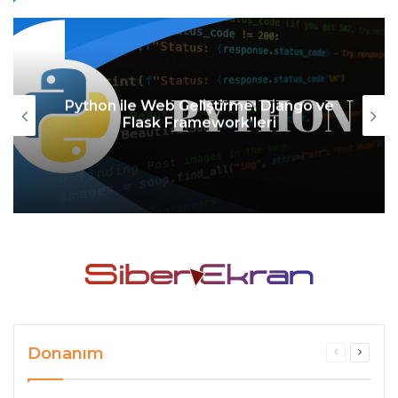
Python ile Web Geliştirme: Django ve
Flask Framework’leri
Donanım
Previous
Next
page
page