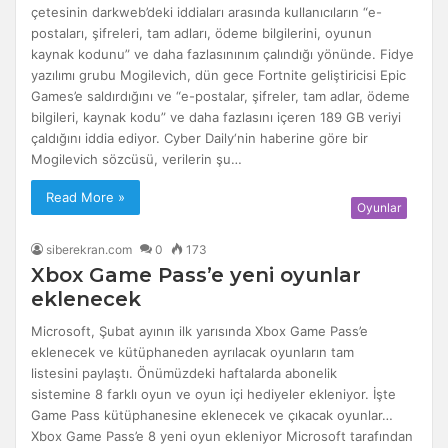
çetesinin darkweb’deki iddiaları arasında kullanıcıların “e-
postaları, şifreleri, tam adları, ödeme bilgilerini, oyunun
kaynak kodunu” ve daha fazlasınınım çalındığı yönünde. Fidye
yazılımı grubu Mogilevich, dün gece Fortnite geliştiricisi Epic
Games’e saldırdığını ve “e-postalar, şifreler, tam adlar, ödeme
bilgileri, kaynak kodu” ve daha fazlasını içeren 189 GB veriyi
çaldığını iddia ediyor. Cyber ​​Daily‘nin haberine göre bir
Mogilevich sözcüsü, verilerin şu…
Read More »
Oyunlar
siberekran.com
0
173
Xbox Game Pass’e yeni oyunlar
eklenecek
Microsoft, Şubat ayının ilk yarısında Xbox Game Pass’e
eklenecek ve kütüphaneden ayrılacak oyunların tam
listesini paylaştı. Önümüzdeki haftalarda abonelik
sistemine 8 farklı oyun ve oyun içi hediyeler ekleniyor. İşte
Game Pass kütüphanesine eklenecek ve çıkacak oyunlar…
Xbox Game Pass’e 8 yeni oyun ekleniyor Microsoft tarafından