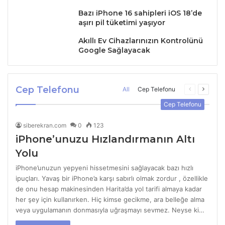
Bazı iPhone 16 sahipleri iOS 18’de
aşırı pil tüketimi yaşıyor
Akıllı Ev Cihazlarınızın Kontrolünü
Google Sağlayacak
Cep Telefonu
All
Cep Telefonu
Previous
Next
page
page
Cep Telefonu
siberekran.com
0
123
iPhone’unuzu Hızlandırmanın Altı
Yolu
iPhone’unuzun yepyeni hissetmesini sağlayacak bazı hızlı
ipuçları. Yavaş bir iPhone’a karşı sabırlı olmak zordur , özellikle
de onu hesap makinesinden Harita’da yol tarifi almaya kadar
her şey için kullanırken. Hiç kimse gecikme, ara belleğe alma
veya uygulamanın donmasıyla uğraşmayı sevmez. Neyse ki…