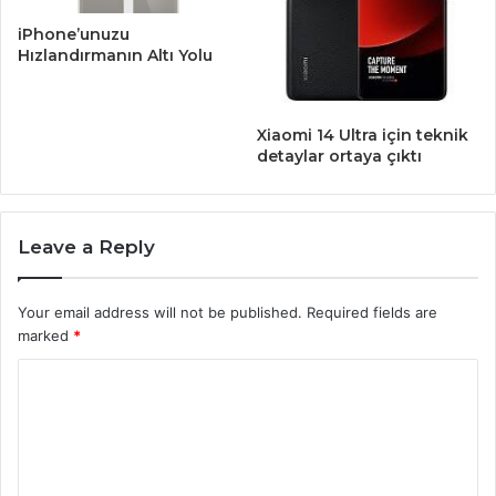
iPhone’unuzu
Hızlandırmanın Altı Yolu
Xiaomi 14 Ultra için teknik
detaylar ortaya çıktı
Leave a Reply
Your email address will not be published.
Required fields are
marked
*
C
o
m
m