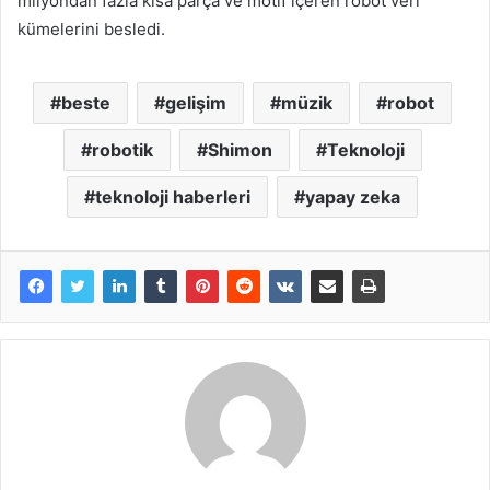
milyondan fazla kısa parça ve motif içeren robot veri
kümelerini besledi.
beste
gelişim
müzik
robot
robotik
Shimon
Teknoloji
teknoloji haberleri
yapay zeka