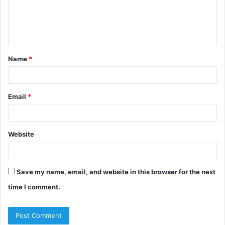
m
e
n
t
Name
*
*
Email
*
Website
Save my name, email, and website in this browser for the next
time I comment.