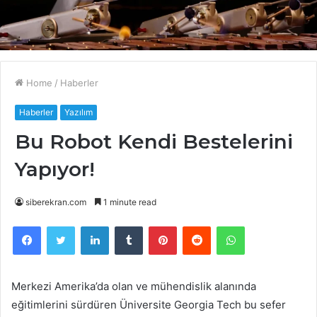
Home
/
Haberler
Haberler
Yazılım
Bu Robot Kendi Bestelerini
Yapıyor!
siberekran.com
1 minute read
Facebook
Twitter
LinkedIn
Tumblr
Pinterest
Reddit
WhatsApp
Merkezi Amerika’da olan ve mühendislik alanında
eğitimlerini sürdüren Üniversite Georgia Tech bu sefer