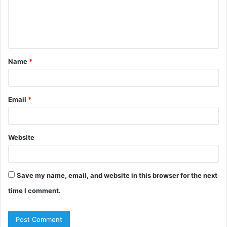
m
e
n
t
Name
*
*
Email
*
Website
Save my name, email, and website in this browser for the next
time I comment.