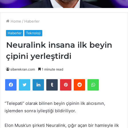
Home
/
Haberler
Haberler
Teknoloji
Neuralink insana ilk beyin
çipini yerleştirdi
siberekran.com
1 minute read
Facebook
Twitter
LinkedIn
Tumblr
Pinterest
Reddit
WhatsApp
“Telepati” olarak bilinen beyin çipinin ilk alıcısının,
işlemden sonra iyileştiği bildiriliyor.
Elon Musk’un şirketi Neuralink, çığır açan bir hamleyle ilk