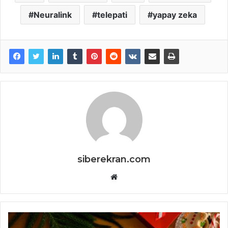
Neuralink
telepati
yapay zeka
siberekran.com
Website