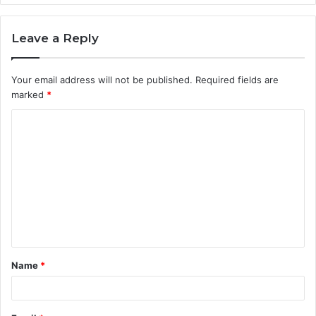
Leave a Reply
Your email address will not be published.
Required fields are
marked
*
C
o
m
m
e
n
t
Name
*
*