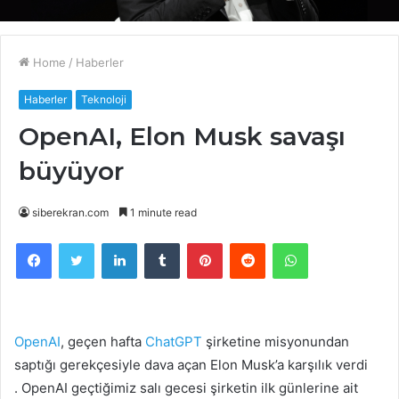
Home
/
Haberler
Haberler
Teknoloji
OpenAI, Elon Musk savaşı
büyüyor
siberekran.com
1 minute read
Facebook
Twitter
LinkedIn
Tumblr
Pinterest
Reddit
WhatsApp
OpenAI
, geçen hafta
ChatGPT
şirketine misyonundan
saptığı gerekçesiyle dava açan Elon Musk’a karşılık verdi
. OpenAI geçtiğimiz salı gecesi şirketin ilk günlerine ait