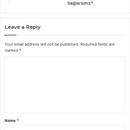
Sağlarsınız?
Leave a Reply
Your email address will not be published.
Required fields are
marked
*
C
o
m
m
e
n
t
Name
*
*