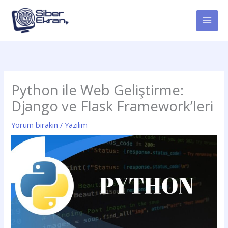
İçeriğe
atla
Python ile Web Geliştirme:
Django ve Flask Framework’leri
Yorum bırakın
/
Yazılım