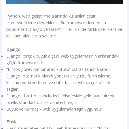
Python, web geliştirme alanında kullanılan çeşitli
framework’lerle desteklenir. Bu framework’lerden en
popülerleri Django ve Flask’tir. Her ikisi de farklı özelliklere ve
kullanım alanlarına sahiptir.
Django
Django, birçok büyük ölçekli web uygulamasının arkasındaki
güçlü framework’tir.
“Birçok görev için bir araç kutusu” olarak tanımlanabilir.
Django, otomatik olarak yönetici arayüzü, form işleme,
kullanıcı yetkilendirme ve daha fazlası gibi birçok özellik
sağlar.
Django, “batteries included” felsefesiyle gelir, yani birçok
özellik standart olarak dahil edilmiştir.
Büyük ve karmaşık web uygulamaları için uygundur.
Flask
Flask, minimal ve hafif bir web framework’üdür. “Micro-