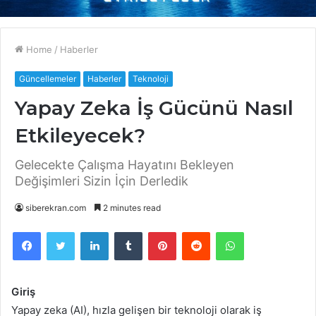
Home
/
Haberler
Güncellemeler
Haberler
Teknoloji
Yapay Zeka İş Gücünü Nasıl
Etkileyecek?
Gelecekte Çalışma Hayatını Bekleyen
Değişimleri Sizin İçin Derledik
siberekran.com
2 minutes read
Facebook
Twitter
LinkedIn
Tumblr
Pinterest
Reddit
WhatsApp
Giriş
Yapay zeka (AI), hızla gelişen bir teknoloji olarak iş