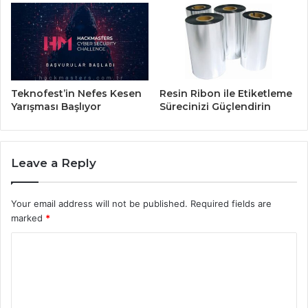
Teknofest’in Nefes Kesen
Resin Ribon ile Etiketleme
Yarışması Başlıyor
Sürecinizi Güçlendirin
Leave a Reply
Your email address will not be published.
Required fields are
marked
*
C
o
m
m