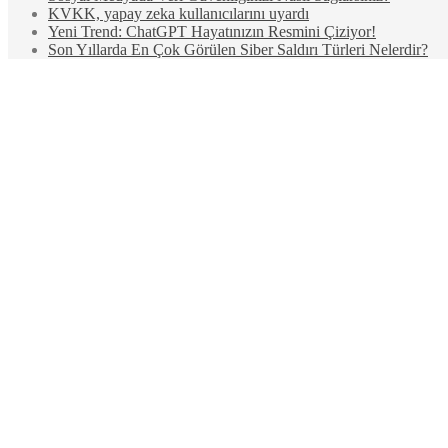
KVKK, yapay zeka kullanıcılarını uyardı
Yeni Trend: ChatGPT Hayatınızın Resmini Çiziyor!
Son Yıllarda En Çok Görülen Siber Saldırı Türleri Nelerdir?