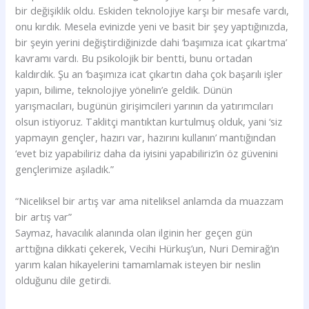
bir değişiklik oldu. Eskiden teknolojiye karşı bir mesafe vardı,
onu kırdık. Mesela evinizde yeni ve basit bir şey yaptığınızda,
bir şeyin yerini değiştirdiğinizde dahi ‘başımıza icat çıkartma’
kavramı vardı. Bu psikolojik bir bentti, bunu ortadan
kaldırdık. Şu an ‘başımıza icat çıkartın daha çok başarılı işler
yapın, bilime, teknolojiye yönelin’e geldik. Dünün
yarışmacıları, bugünün girişimcileri yarının da yatırımcıları
olsun istiyoruz. Taklitçi mantıktan kurtulmuş olduk, yani ‘siz
yapmayın gençler, hazırı var, hazırını kullanın’ mantığından
‘evet biz yapabiliriz daha da iyisini yapabiliriz’in öz güvenini
gençlerimize aşıladık.”
“Niceliksel bir artış var ama niteliksel anlamda da muazzam
bir artış var”
Saymaz, havacılık alanında olan ilginin her geçen gün
arttığına dikkati çekerek, Vecihi Hürkuş’un, Nuri Demirağ’ın
yarım kalan hikayelerini tamamlamak isteyen bir neslin
olduğunu dile getirdi.