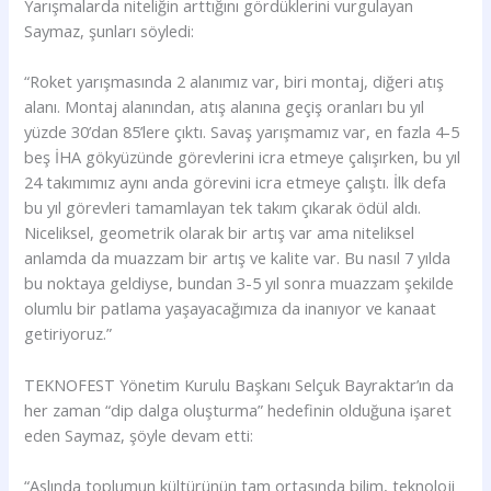
Yarışmalarda niteliğin arttığını gördüklerini vurgulayan
Saymaz, şunları söyledi:
“Roket yarışmasında 2 alanımız var, biri montaj, diğeri atış
alanı. Montaj alanından, atış alanına geçiş oranları bu yıl
yüzde 30’dan 85’lere çıktı. Savaş yarışmamız var, en fazla 4-5
beş İHA gökyüzünde görevlerini icra etmeye çalışırken, bu yıl
24 takımımız aynı anda görevini icra etmeye çalıştı. İlk defa
bu yıl görevleri tamamlayan tek takım çıkarak ödül aldı.
Niceliksel, geometrik olarak bir artış var ama niteliksel
anlamda da muazzam bir artış ve kalite var. Bu nasıl 7 yılda
bu noktaya geldiyse, bundan 3-5 yıl sonra muazzam şekilde
olumlu bir patlama yaşayacağımıza da inanıyor ve kanaat
getiriyoruz.”
TEKNOFEST Yönetim Kurulu Başkanı Selçuk Bayraktar’ın da
her zaman “dip dalga oluşturma” hedefinin olduğuna işaret
eden Saymaz, şöyle devam etti:
“Aslında toplumun kültürünün tam ortasında bilim, teknoloji