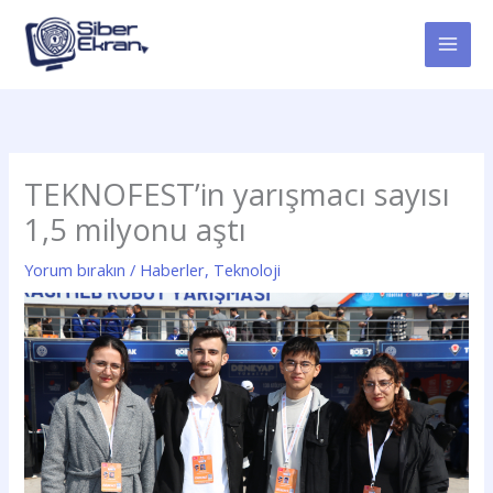
İçeriğe
atla
TEKNOFEST’in yarışmacı sayısı
1,5 milyonu aştı
Yorum bırakın
/
Haberler
,
Teknoloji