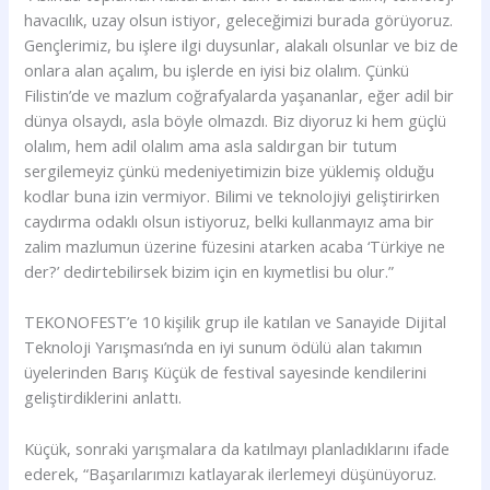
havacılık, uzay olsun istiyor, geleceğimizi burada görüyoruz.
Gençlerimiz, bu işlere ilgi duysunlar, alakalı olsunlar ve biz de
onlara alan açalım, bu işlerde en iyisi biz olalım. Çünkü
Filistin’de ve mazlum coğrafyalarda yaşananlar, eğer adil bir
dünya olsaydı, asla böyle olmazdı. Biz diyoruz ki hem güçlü
olalım, hem adil olalım ama asla saldırgan bir tutum
sergilemeyiz çünkü medeniyetimizin bize yüklemiş olduğu
kodlar buna izin vermiyor. Bilimi ve teknolojiyi geliştirirken
caydırma odaklı olsun istiyoruz, belki kullanmayız ama bir
zalim mazlumun üzerine füzesini atarken acaba ‘Türkiye ne
der?’ dedirtebilirsek bizim için en kıymetlisi bu olur.”
TEKONOFEST’e 10 kişilik grup ile katılan ve Sanayide Dijital
Teknoloji Yarışması’nda en iyi sunum ödülü alan takımın
üyelerinden Barış Küçük de festival sayesinde kendilerini
geliştirdiklerini anlattı.
Küçük, sonraki yarışmalara da katılmayı planladıklarını ifade
ederek, “Başarılarımızı katlayarak ilerlemeyi düşünüyoruz.