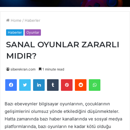
Home
/
Haberler
Haberler
Oyunlar
SANAL OYUNLAR ZARARLI
MIDIR?
siberekran.com
1 minute read
Facebook
Twitter
LinkedIn
Tumblr
Pinterest
Reddit
WhatsApp
Bazı ebeveynler bilgisayar oyunlarının, çocuklarının
gelişimlerini olumsuz yönde etkilediğini düşünmekteler.
Hatta zamanında bazı haber kanallarında ve sosyal medya
platformlarında, bazı oyunların ne kadar kötü olduğu