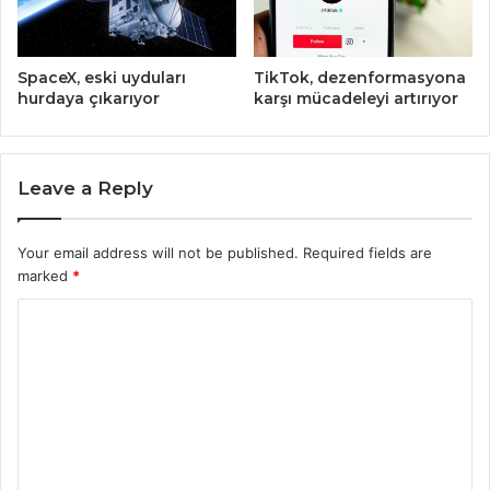
SpaceX, eski uyduları
TikTok, dezenformasyona
hurdaya çıkarıyor
karşı mücadeleyi artırıyor
Leave a Reply
Your email address will not be published.
Required fields are
marked
*
C
o
m
m
e
n