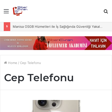
Menu
S
fo
Manisa OSGB Hizmetleri ile İş Sağlığında Güvenliği Yakalayın
Home
/
Cep Telefonu
Cep Telefonu