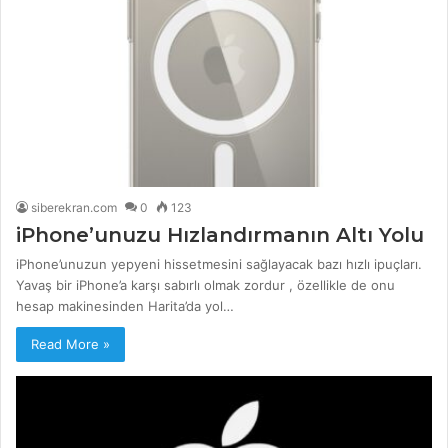
siberekran.com
0
123
iPhone’unuzu Hızlandırmanın Altı Yolu
iPhone’unuzun yepyeni hissetmesini sağlayacak bazı hızlı ipuçları.
Yavaş bir iPhone’a karşı sabırlı olmak zordur , özellikle de onu
hesap makinesinden Harita’da yol…
Read More »