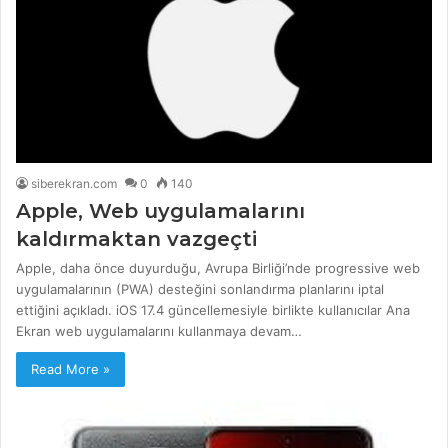
siberekran.com
0
140
Apple, Web uygulamalarını
kaldırmaktan vazgeçti
Apple, daha önce duyurduğu, Avrupa Birliği’nde progressive web
uygulamalarının (PWA) desteğini sonlandırma planlarını iptal
ettiğini açıkladı. iOS 17.4 güncellemesiyle birlikte kullanıcılar Ana
Ekran web uygulamalarını kullanmaya devam…
Read More »