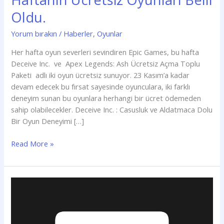
Oldu.
Yorum bırakın
/
Haberler
,
Oyunlar
Her hafta oyun severleri sevindiren Epic Games, bu hafta
Deceive Inc. ve Apex Legends: Ash Ücretsiz Açma Toplu
Paketi adlı iki oyun ücretsiz sunuyor. 23 Kasım’a kadar
devam edecek bu fırsat sayesinde oyunculara, iki farklı
deneyim sunan bu oyunlara herhangi bir ücret ödemeden
sahip olabilecekler. Deceive Inc. : Casusluk ve Aldatmaca Dolu
Bir Oyun Deneyimi […]
Read More »
Epic
Games’te
kullanıcı
bilgileri çalındı