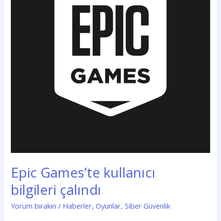
Epic Games’te kullanıcı
bilgileri çalındı
Yorum bırakın
/
Haberler
,
Oyunlar
,
Siber Güvenlik