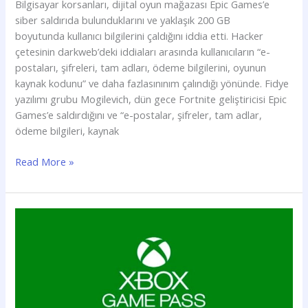
Bilgisayar korsanları, dijital oyun mağazası Epic Games’e
siber saldırıda bulunduklarını ve yaklaşık 200 GB
boyutunda kullanıcı bilgilerini çaldığını iddia etti. Hacker
çetesinin darkweb’deki iddiaları arasında kullanıcıların “e-
postaları, şifreleri, tam adları, ödeme bilgilerini, oyunun
kaynak kodunu” ve daha fazlasınınım çalındığı yönünde. Fidye
yazılımı grubu Mogilevich, dün gece Fortnite geliştiricisi Epic
Games’e saldırdığını ve “e-postalar, şifreler, tam adlar,
ödeme bilgileri, kaynak
Read More »
Xbox
Game
Pass’e
yeni
oyunlar
eklenecek