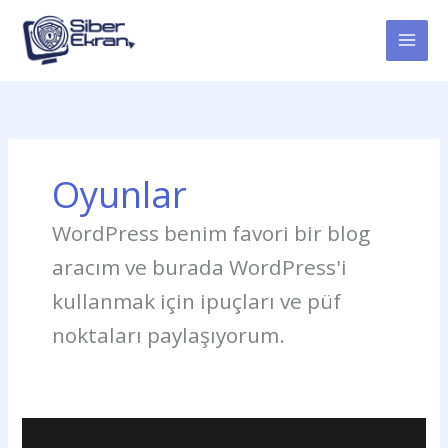
İçeriğe
atla
Oyunlar
WordPress benim favori bir blog
aracım ve burada WordPress'i
kullanmak için ipuçları ve püf
noktaları paylaşıyorum.
Epic