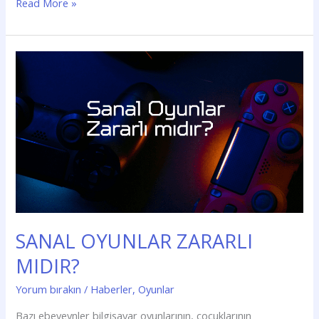
Read More »
SANAL
OYUNLAR
ZARARLI
MIDIR?
SANAL OYUNLAR ZARARLI
MIDIR?
Yorum bırakın
/
Haberler
,
Oyunlar
Bazı ebeveynler bilgisayar oyunlarının, çocuklarının