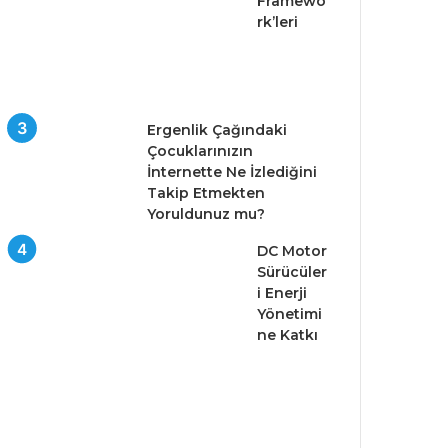
Framewo
rk’leri
Ergenlik Çağındaki
Çocuklarınızın
İnternette Ne İzlediğini
Takip Etmekten
Yoruldunuz mu?
DC Motor
Sürücüler
i Enerji
Yönetimi
ne Katkı