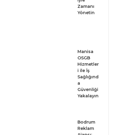
iyle
Zamanı
Yönetin
Manisa
OSGB
Hizmetler
i ile İş
Sağlığınd
a
Güvenliği
Yakalayın
Bodrum
Reklam
Ajansı: