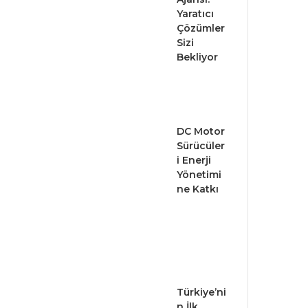
Yaratıcı
Çözümler
Sizi
Bekliyor
DC Motor
Sürücüler
i Enerji
Yönetimi
ne Katkı
Türkiye’ni
n İlk