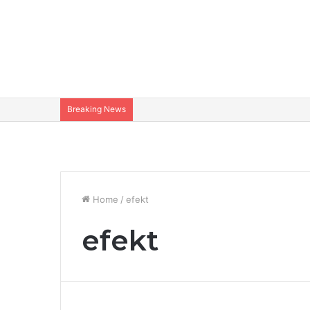
Breaking News
Home
/
efekt
efekt