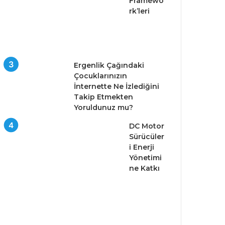
Framewo
rk’leri
Ergenlik Çağındaki
Çocuklarınızın
İnternette Ne İzlediğini
Takip Etmekten
Yoruldunuz mu?
DC Motor
Sürücüler
i Enerji
Yönetimi
ne Katkı