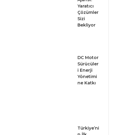
Yaratıcı
Çözümler
Sizi
Bekliyor
DC Motor
Sürücüler
i Enerji
Yönetimi
ne Katkı
Türkiye’ni
n İlk