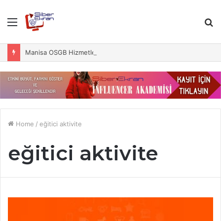
Menu
S
fo
Manisa OSGB Hizmetleri ile İş Sağlığında Güvenliği Yakalayın
Home
/
eğitici aktivite
eğitici aktivite