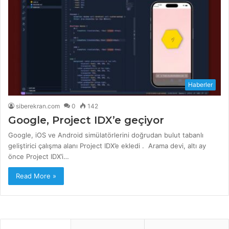
Haberler
siberekran.com
0
142
Google, Project IDX’e geçiyor
Google, iOS ve Android simülatörlerini doğrudan bulut tabanlı
geliştirici çalışma alanı Project IDX’e ekledi . Arama devi, altı ay
önce Project IDX’i…
Read More »