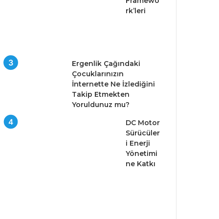
Framewo
rk’leri
Ergenlik Çağındaki
Çocuklarınızın
İnternette Ne İzlediğini
Takip Etmekten
Yoruldunuz mu?
DC Motor
Sürücüler
i Enerji
Yönetimi
ne Katkı