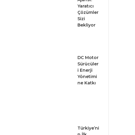
Yaratıcı
Çözümler
Sizi
Bekliyor
DC Motor
Sürücüler
i Enerji
Yönetimi
ne Katkı
Türkiye’ni
n İlk