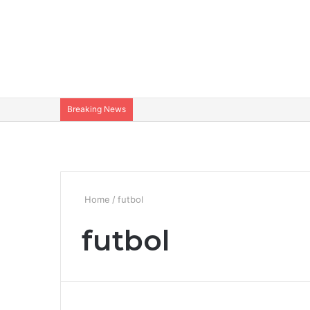
Breaking News
Home
/
futbol
futbol