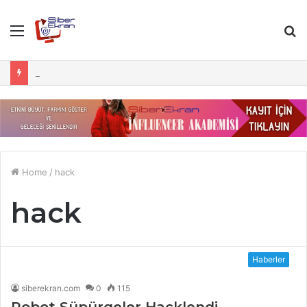
Menu
S
fo
Manisa OSGB Hizmetleri ile İş Sağlığında Güvenliği Yakalayın
Home
/
hack
hack
Haberler
siberekran.com
0
115