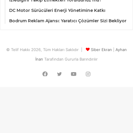
İzlediğini Takip Etmekten Yoruldunuz mu?
DC Motor Sürücüleri Enerji Yönetimine Katkı
Bodrum Reklam Ajansı: Yaratıcı Çözümler Sizi Bekliyor
© Telif Hakkı 2026, Tüm Hakları Saklıdır |
Siber Ekran
|
Ayhan
İnan
Tarafından Gururla Barındırılır
Facebook
Twitter
YouTube
Instagram