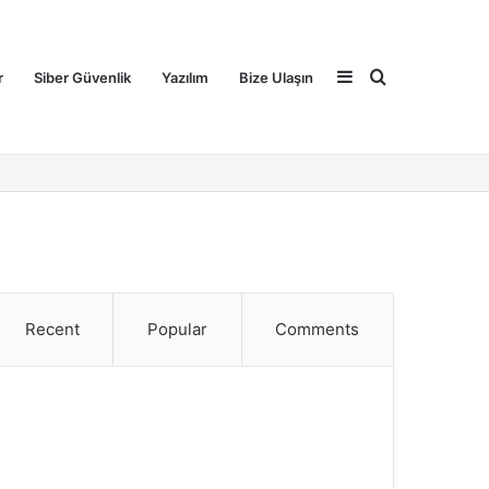
Sidebar
Search
r
Siber Güvenlik
Yazılım
Bize Ulaşın
for
Recent
Popular
Comments