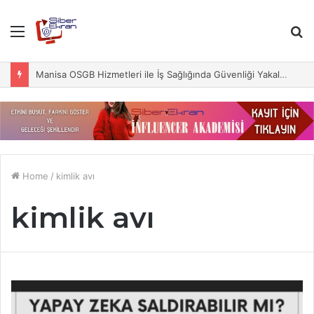
Menu
S
fo
Manisa OSGB Hizmetleri ile İş Sağlığında Güvenliği Yakalayın
Home
/
kimlik avı
kimlik avı