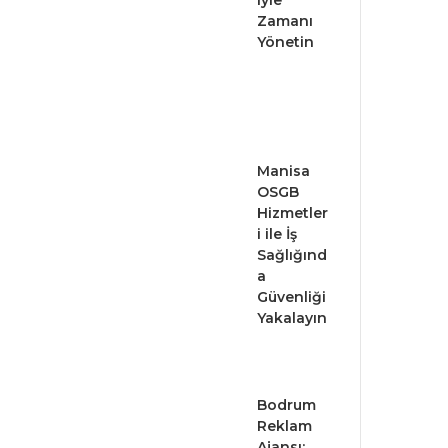
iyle
Zamanı
Yönetin
Manisa
OSGB
Hizmetler
i ile İş
Sağlığınd
a
Güvenliği
Yakalayın
Bodrum
Reklam
Ajansı: