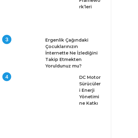
Framewo
rk’leri
Ergenlik Çağındaki
Çocuklarınızın
İnternette Ne İzlediğini
Takip Etmekten
Yoruldunuz mu?
DC Motor
Sürücüler
i Enerji
Yönetimi
ne Katkı