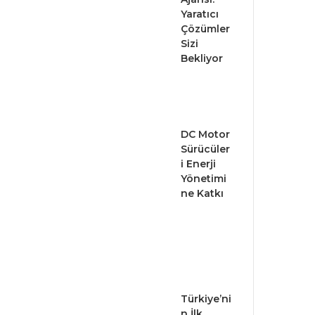
Yaratıcı
Çözümler
Sizi
Bekliyor
DC Motor
Sürücüler
i Enerji
Yönetimi
ne Katkı
Türkiye’ni
n İlk