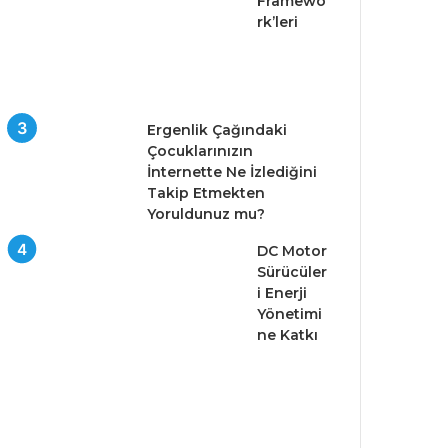
Framewo
rk’leri
Ergenlik Çağındaki
Çocuklarınızın
İnternette Ne İzlediğini
Takip Etmekten
Yoruldunuz mu?
DC Motor
Sürücüler
i Enerji
Yönetimi
ne Katkı