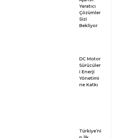
Yaratıcı
Çözümler
Sizi
Bekliyor
DC Motor
Sürücüler
i Enerji
Yönetimi
ne Katkı
Türkiye’ni
n İlk