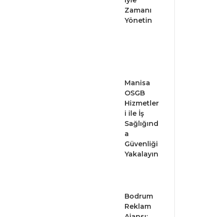
iyle
Zamanı
Yönetin
Manisa
OSGB
Hizmetler
i ile İş
Sağlığınd
a
Güvenliği
Yakalayın
Bodrum
Reklam
Ajansı: