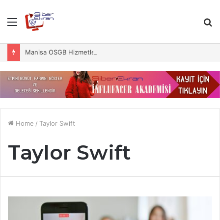
Menu
S
fo
Manisa OSGB Hizmetleri ile İş Sağlığında Güvenliği Yakalayın
Home
/
Taylor Swift
Taylor Swift