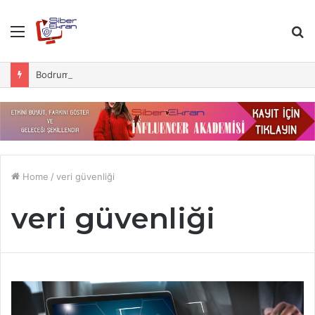
Menu
S
fo
Bodrum Reklam Ajansı: Yaratıcı Çözümler Sizi Bekliyor
Home
/
veri güvenliği
veri güvenliği