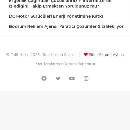
Ergenlik Çağındaki Çocuklarınızın İnternette Ne
İzlediğini Takip Etmekten Yoruldunuz mu?
DC Motor Sürücüleri Enerji Yönetimine Katkı
Bodrum Reklam Ajansı: Yaratıcı Çözümler Sizi Bekliyor
© Telif Hakkı 2026, Tüm Hakları Saklıdır |
Siber Ekran
|
Ayhan
İnan
Tarafından Gururla Barındırılır
Facebook
Twitter
YouTube
Instagram