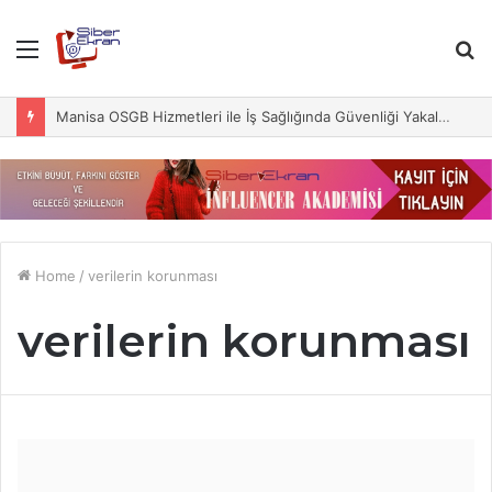
Menu
S
fo
Manisa OSGB Hizmetleri ile İş Sağlığında Güvenliği Yakalayın
Home
/
verilerin korunması
verilerin korunması