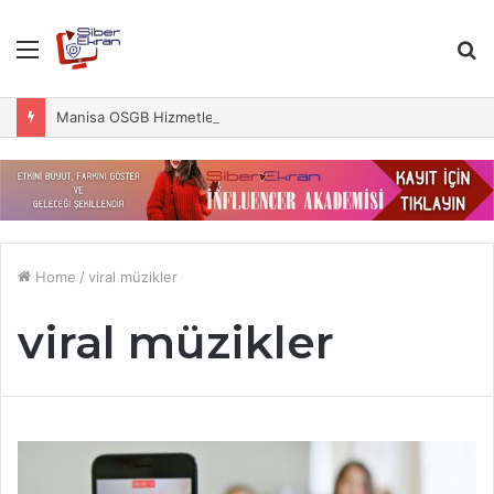
Menu
S
fo
Manisa OSGB Hizmetleri ile İş Sağlığında Güvenliği Yakalayın
Home
/
viral müzikler
viral müzikler