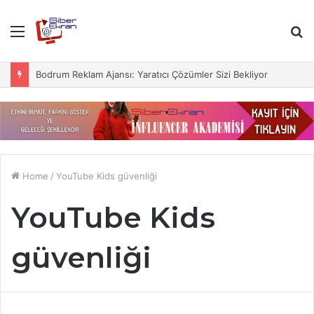
Menu
S
fo
Bodrum Reklam Ajansı: Yaratıcı Çözümler Sizi Bekliyor
Home
/
YouTube Kids güvenliği
YouTube Kids
güvenliği