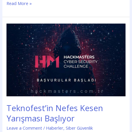
Read More »
Teknofest’in
Nefes
Kesen
Yarışması
Başlıyor
Teknofest’in Nefes Kesen
Yarışması Başlıyor
Leave a Comment
/
Haberler
,
Siber Güvenlik