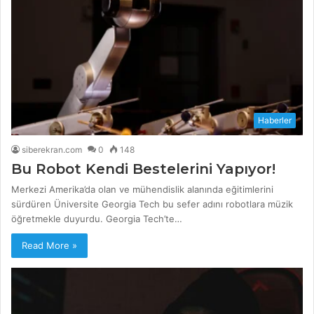
Haberler
siberekran.com
0
148
Bu Robot Kendi Bestelerini Yapıyor!
Merkezi Amerika’da olan ve mühendislik alanında eğitimlerini
sürdüren Üniversite Georgia Tech bu sefer adını robotlara müzik
öğretmekle duyurdu. Georgia Tech’te…
Read More »