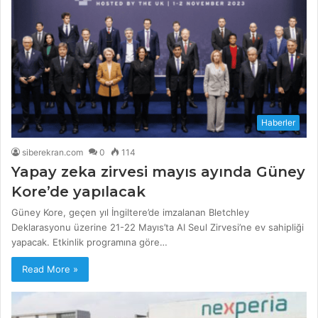
Haberler
siberekran.com
0
114
Yapay zeka zirvesi mayıs ayında Güney
Kore’de yapılacak
Güney Kore, geçen yıl İngiltere’de imzalanan Bletchley
Deklarasyonu üzerine 21-22 Mayıs’ta AI Seul Zirvesi’ne ev sahipliği
yapacak. Etkinlik programına göre…
Read More »