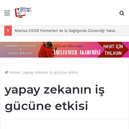
Menu
S
fo
Manisa OSGB Hizmetleri ile İş Sağlığında Güvenliği Yakalayın
Home
/
yapay zekanın iş gücüne etkisi
yapay zekanın iş
gücüne etkisi