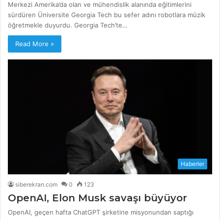
Merkezi Amerika’da olan ve mühendislik alanında eğitimlerini
sürdüren Üniversite Georgia Tech bu sefer adını robotlara müzik
öğretmekle duyurdu. Georgia Tech’te…
Read More »
Haberler
siberekran.com
0
123
OpenAI, Elon Musk savaşı büyüyor
OpenAI, geçen hafta ChatGPT şirketine misyonundan saptığı