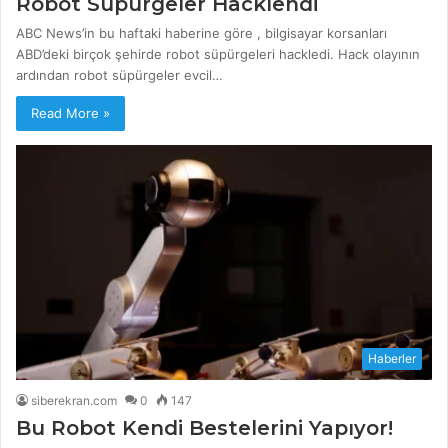
Robot Süpürgeler Hacklendi
ABC News’in bu haftaki haberine göre , bilgisayar korsanları
ABD’deki birçok şehirde robot süpürgeleri hackledi. Hack olayının
ardından robot süpürgeler evcil…
Read More »
Haberler
siberekran.com
0
147
Bu Robot Kendi Bestelerini Yapıyor!