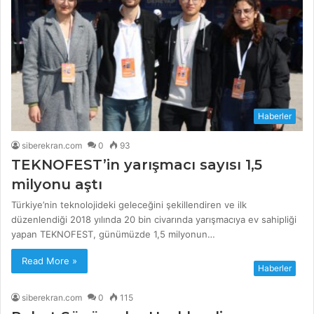
Haberler
siberekran.com
0
93
TEKNOFEST’in yarışmacı sayısı 1,5
milyonu aştı
Türkiye’nin teknolojideki geleceğini şekillendiren ve ilk
düzenlendiği 2018 yılında 20 bin civarında yarışmacıya ev sahipliği
yapan TEKNOFEST, günümüzde 1,5 milyonun…
Read More »
Haberler
siberekran.com
0
115